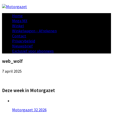
Home
Mega MX
Winkel
Winkelwagen – Afrekenen
Contact
Privacybeleid
Nieuwsbrief
Exclusief voor abonnees
web_wolf
7 april 2025
Deze week in Motorgazet
Motorgazet 32 2026