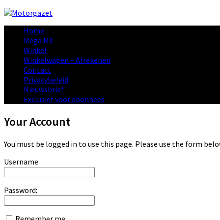
Home
Mega MX
Winkel
Winkelwagen – Afrekenen
Contact
Privacybeleid
Nieuwsbrief
Exclusief voor abonnees
Your Account
You must be logged in to use this page. Please use the form belo
Username:
Password:
Remember me