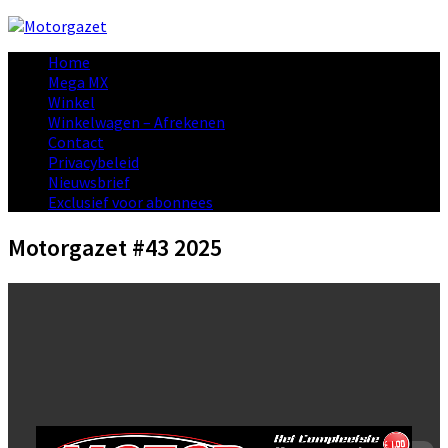
Home
Mega MX
Winkel
Winkelwagen – Afrekenen
Contact
Privacybeleid
Nieuwsbrief
Exclusief voor abonnees
Motorgazet #43 2025