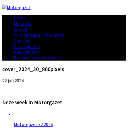
Home
Mega MX
Winkel
Winkelwagen – Afrekenen
Contact
Privacybeleid
Nieuwsbrief
Exclusief voor abonnees
cover_2024_30_800pixels
22 juli 2024
Deze week in Motorgazet
Motorgazet 32 2026