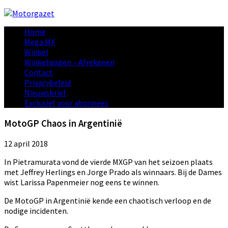
Home
Mega MX
Winkel
Winkelwagen – Afrekenen
Contact
Privacybeleid
Nieuwsbrief
Exclusief voor abonnees
MotoGP Chaos in Argentinië
12 april 2018
In Pietramurata vond de vierde MXGP van het seizoen plaats
met Jeffrey Herlings en Jorge Prado als winnaars. Bij de Dames
wist Larissa Papenmeier nog eens te winnen.
De MotoGP in Argentinië kende een chaotisch verloop en de
nodige incidenten.